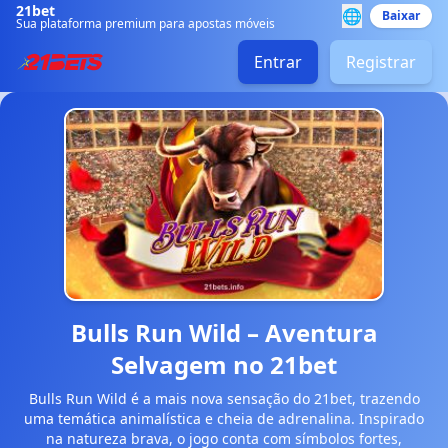
21bet
🌐
Baixar
Sua plataforma premium para apostas móveis
Entrar
Registrar
Bulls Run Wild – Aventura
Selvagem no 21bet
Bulls Run Wild é a mais nova sensação do 21bet, trazendo
uma temática animalística e cheia de adrenalina. Inspirado
na natureza brava, o jogo conta com símbolos fortes,