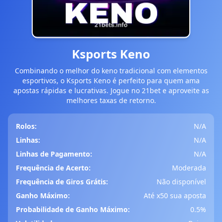
Ksports Keno
Combinando o melhor do keno tradicional com elementos
esportivos, o Ksports Keno é perfeito para quem ama
apostas rápidas e lucrativas. Jogue no 21bet e aproveite as
melhores taxas de retorno.
Rolos:
N/A
Linhas:
N/A
Linhas de Pagamento:
N/A
Frequência de Acerto:
Moderada
Frequência de Giros Grátis:
Não disponível
Ganho Máximo:
Até x50 sua aposta
Probabilidade de Ganho Máximo:
0.5%