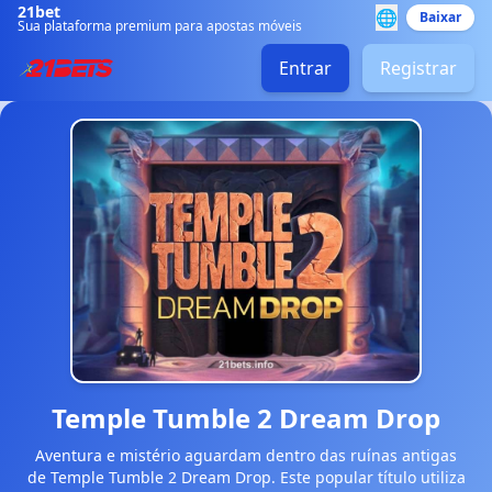
21bet
🌐
Baixar
Sua plataforma premium para apostas móveis
Entrar
Registrar
Temple Tumble 2 Dream Drop
Aventura e mistério aguardam dentro das ruínas antigas
de Temple Tumble 2 Dream Drop. Este popular título utiliza